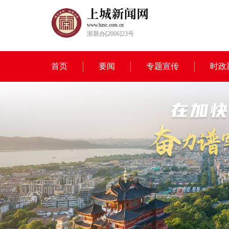
www.hzsc.com.cn
浙新办[2006]23号
首页
要闻
专题宣传
时政