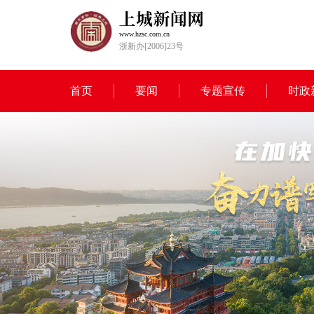
www.hzsc.com.cn
浙新办[2006]23号
首页
要闻
专题宣传
时政