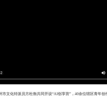
市文化特派员方杜衡共同开设“AI创享营”，40余位辖区青年