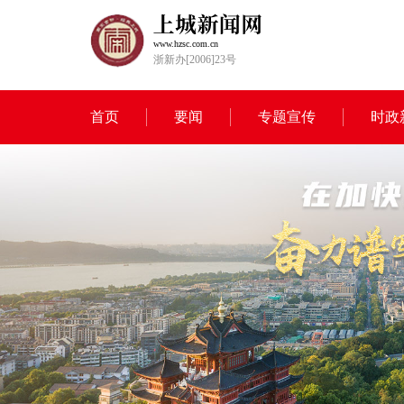
www.hzsc.com.cn
浙新办[2006]23号
首页
要闻
专题宣传
时政