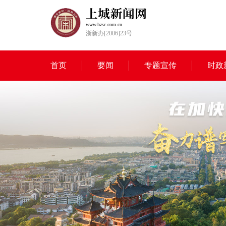
www.hzsc.com.cn
浙新办[2006]23号
首页
要闻
专题宣传
时政