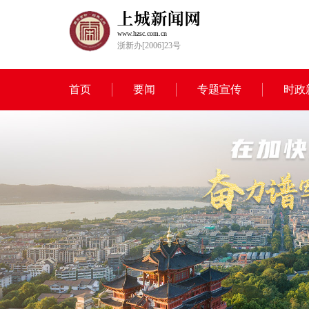
www.hzsc.com.cn
浙新办[2006]23号
首页
要闻
专题宣传
时政