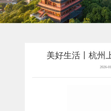
美好生活丨杭州
2026-01