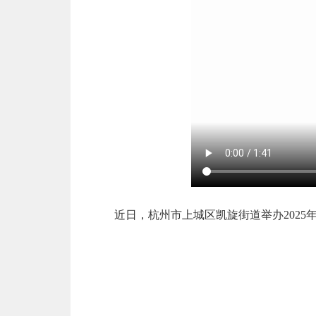
近日，杭州市上城区凯旋街道举办2025年