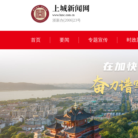
www.hzsc.com.cn
浙新办[2006]23号
首页
要闻
专题宣传
时政