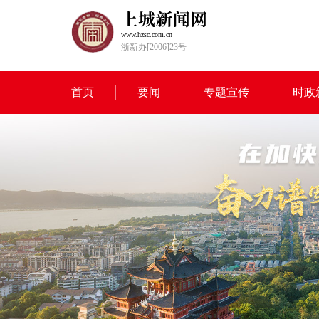
www.hzsc.com.cn
浙新办[2006]23号
首页
要闻
专题宣传
时政