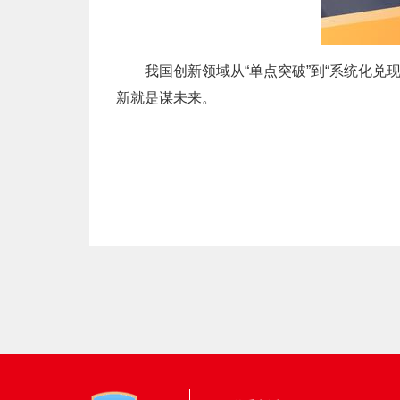
我国创新领域从“单点突破”到“系统化
新就是谋未来。