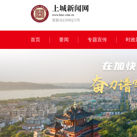
www.hzsc.com.cn
浙新办[2006]23号
首页
要闻
专题宣传
时政