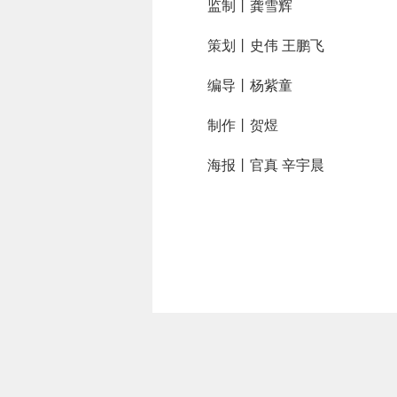
监制丨龚雪辉
策划丨史伟 王鹏飞
编导丨杨紫童
制作丨贺煜
海报丨官真 辛宇晨