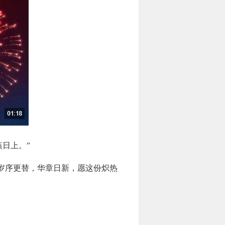
蒸日上。”
。岁序更替，华章日新，愿这份炽热