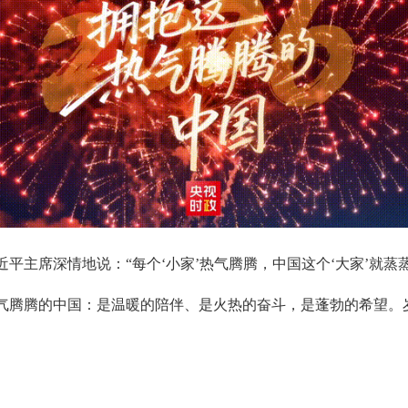
平主席深情地说：“每个‘小家’热气腾腾，中国这个‘大家’就蒸
个热气腾腾的中国：是温暖的陪伴、是火热的奋斗，是蓬勃的希望