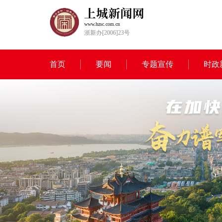
www.hzsc.com.cn
浙新办[2006]23号
首页
要闻
专题宣传
时政