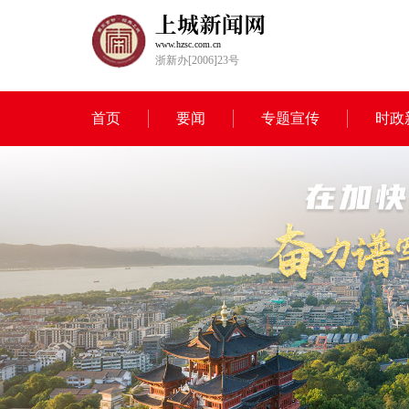
www.hzsc.com.cn
浙新办[2006]23号
首页
要闻
专题宣传
时政