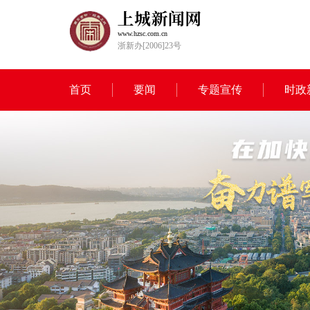
www.hzsc.com.cn
浙新办[2006]23号
首页
要闻
专题宣传
时政