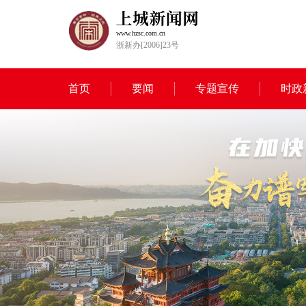
www.hzsc.com.cn
浙新办[2006]23号
首页
要闻
专题宣传
时政