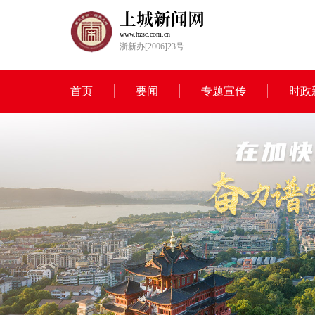
www.hzsc.com.cn
浙新办[2006]23号
首页
要闻
专题宣传
时政