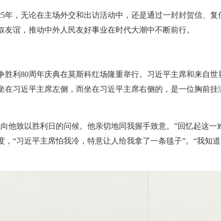
025年，无论在主场外交和出访活动中，还是通过一封封贺信、
叙友谊，推动中外人民友好事业在时代大潮中不断前行。
争胜利80周年庆典在莫斯科红场隆重举行。习近平主席和来自世
坐在习近平主席左侧，而坐在习近平主席右侧的，是一位胸前挂
我向他致以胜利日的问候。他亲切地同我握手致意。”回忆起这一
度，“习近平主席怕我冷，特意让人给我拿了一条毯子”。“我知