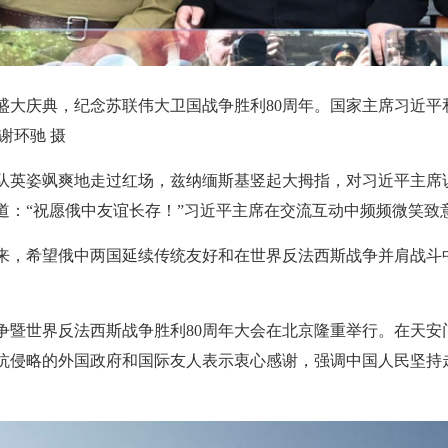
盛大庆典，纪念苏联伟大卫国战争胜利80周年。国家主席习近平
谢环驰 摄
队英姿飒爽地走过红场，兹纳缅斯基竖起大拇指，对习近平主席说
道：“祝愿俄中友谊长存！”习近平主席在交流互动中频频微笑致
来，希望俄中两国延续传统友好和在世界反法西斯战争并肩战斗
战争暨世界反法西斯战争胜利80周年大会在北京隆重举行。在天
抗侵略的外国政府和国际友人表示衷心感谢，强调中国人民坚持