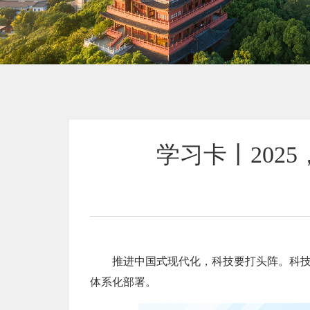
学习卡丨202
推进中国式现代化，科技要打头阵。科技
体系化部署。