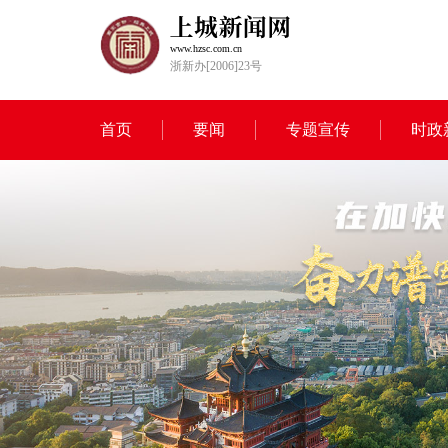
www.hzsc.com.cn
浙新办[2006]23号
首页
要闻
专题宣传
时政