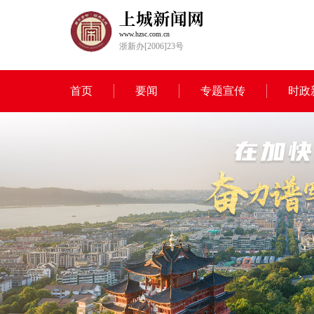
www.hzsc.com.cn
浙新办[2006]23号
首页
要闻
专题宣传
时政