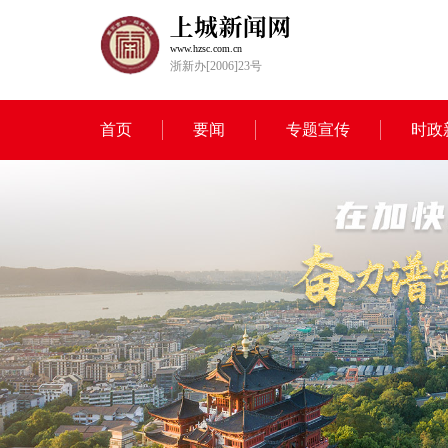
www.hzsc.com.cn
浙新办[2006]23号
首页
要闻
专题宣传
时政