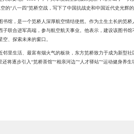
杭州上空的“八一四”笕桥空战，写下了中国抗战史和中国近代史光辉
图书馆，是一个笕桥人深厚航空情结使然。作为土生土长的笕桥
西子联合进军高端，参与航空航天事业。他表示，建设该图书馆
星空、探索未来的窗口。
近邻里生活、最富有烟火气的板块，东方笕桥致力于成为新型社
里还将逐步引入“笕桥茶馆”“相亲河边”“人才驿站”“运动健身养
。