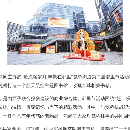
共同主办的“暖流融岁月 丰景在邻里”笕桥街道第二届邻里节活
笕桥打造一个航天航空主题图书馆，收藏全球相关书籍。
，是由西子联合投资建设的商业综合体。邻里节活动围绕“赶、乐
传统与温情、贯穿记忆与当下的精彩活动。其中，与笕桥抗战纪
、一件件具有年代感的老物品，勾起了大家对笕桥往事的共同回
是兵家要地。1931年，中央军校航空队搬来笕桥，培养出了一