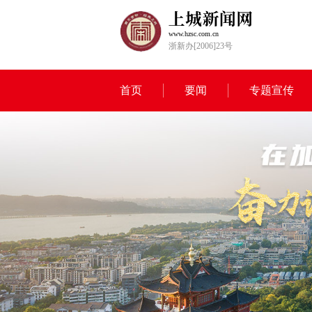
www.hzsc.com.cn
浙新办[2006]23号
首页
要闻
专题宣传