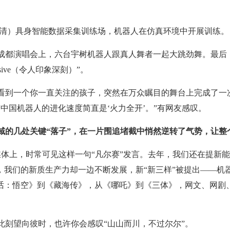
德清）具身智能数据采集训练场，机器人在仿真环境中开展训练。
成都演唱会上，六台宇树机器人跟真人舞者一起大跳劲舞。最后，
sive（令人印象深刻）”。
看到一个你一直关注的孩子，突然在万众瞩目的舞台上完成了一
中国机器人的进化速度简直是‘火力全开’。”有网友感叹。
域的几处关键“落子”，在一片围追堵截中悄然逆转了气势，让整
交媒体上，时常可见这样一句“凡尔赛”发言。去年，我们还在提新
堵，我们的新质生产力却一边不断发展，新“新三样”被提出——机
神话：悟空》到《藏海传》，从《哪吒》到《三体》，网文、网剧
此刻望向彼时，也许你会感叹“山山而川，不过尔尔”。