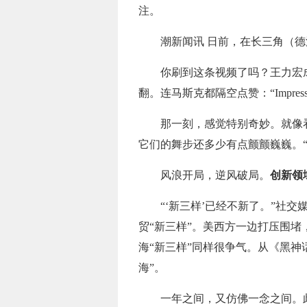
注。
潮新闻讯 日前，在长三角（
你刷到这条视频了吗？王力宏
翻。连马斯克都隔空点赞：“Impres
那一刻，感觉特别奇妙。就像
它们的舞步还多少有点颤颤巍巍。“
风浪开局，逆风破局。
创新领
“‘新三样’已经不新了。”社
贸“新三样”。美西方一边打压围
海“新三样”同样很争气。从《黑
海”。
一年之间，又仿佛一念之间。