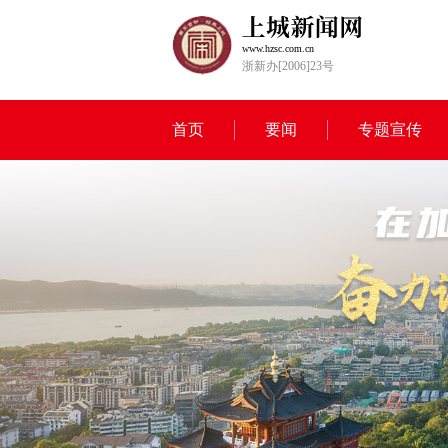
www.hzsc.com.cn
浙新办[2006]23号
首页
要闻
专题宣传