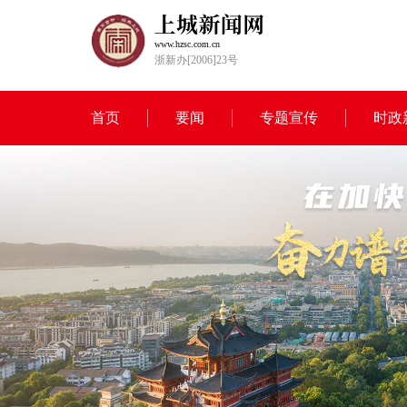
www.hzsc.com.cn
浙新办[2006]23号
首页
要闻
专题宣传
时政