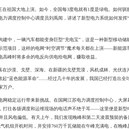
正在祖国大地上演。如今，全国每3度电就有1度是绿电。如何驯
电力调度控制中心调度员刘禹闻，讲述了新型电力系统如何发挥“
构建中，一辆汽车都能变身巨型“充电宝”，这是一种新型移动储
示范项目，这样的电网“时空调节”魔术每天都在上演——新能源
电高峰时将多余的电反向供电给电网，赚取收益。
坐落在沙漠、戈壁、深海。在新疆的戈壁荒漠，风机成林、光伏连片
海掀起“蓝色能源革命”……经过几十年的发展，我国已经打造出全
家万户。
电网稳定运行带来新挑战。在国网江苏电力调度控制中心，大屏
，打往各级调度和运维现场的电话声不绝于耳——这里便是新型电
威了，并且风电偏低。有天上午，我们发现晚峰和第二天凌晨预留的
燃气机组开机时间，并安排760万千瓦储能在午峰充满电，在晚