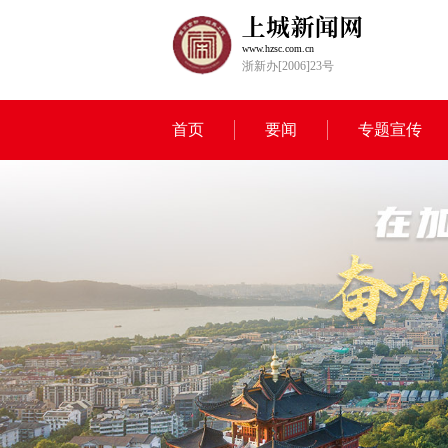
www.hzsc.com.cn
浙新办[2006]23号
首页
要闻
专题宣传