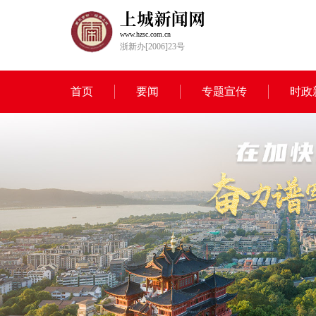
www.hzsc.com.cn
浙新办[2006]23号
首页
要闻
专题宣传
时政