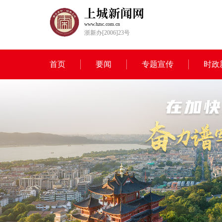
www.hzsc.com.cn
浙新办[2006]23号
首页
要闻
专题宣传
时政