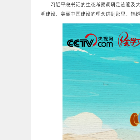
习近平总书记的生态考察调研足迹遍及
明建设、美丽中国建设的理念讲到那里。锦