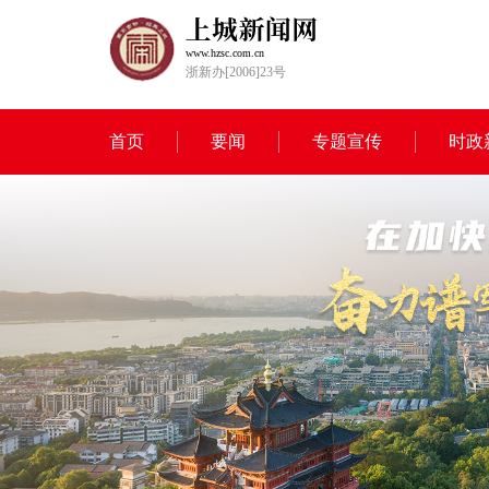
www.hzsc.com.cn
浙新办[2006]23号
首页
要闻
专题宣传
时政