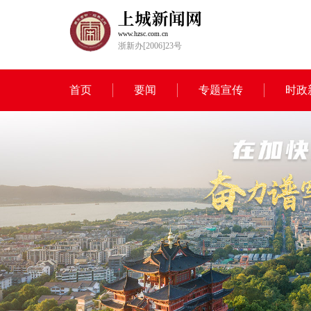
www.hzsc.com.cn
浙新办[2006]23号
首页
要闻
专题宣传
时政