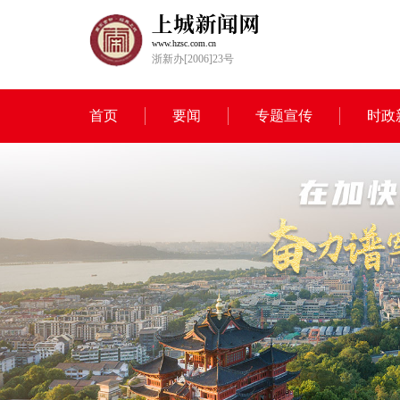
www.hzsc.com.cn
浙新办[2006]23号
首页
要闻
专题宣传
时政