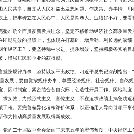
由人民共享，自觉从人民利益出发想问题、作决策、办事情，用
坎上，把丰碑立在人民心中。人民是阅卷人。业绩好不好，要看
完整准确全面贯彻新发展理念，坚定不移推动经济社会高质量发
在即期见效的显绩上，也体现在打基础、增后劲、利长远的潜绩
明年经济工作，要坚持稳中求进、提质增效，坚持积极务实的目
破，增强居民和企业的获得感。
自觉按规律办事，坚持以实干出政绩。习近平总书记深刻指出：
质量发展，要自觉按规律办事，尊重经济规律、社会规律、自然
宜、因时制宜，紧密结合各自实际，创造性开展工作。因地制宜
、求实效，力戒形式主义、官僚主义，不在追求政绩上搞急功近
绩工程。要完善差异化考核评价体系，以正确用人导向引领干事
新作为推动高质量发展取得新成效。
。党的二十届四中全会擘画了未来五年的宏伟蓝图，中央经济工作