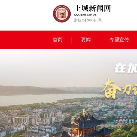
www.hzsc.com.cn
浙新办[2006]23号
首页
要闻
专题宣传