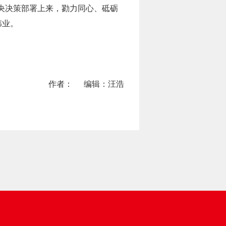
央决策部署上来，勠力同心、砥砺
伟业。
作者：
编辑：汪浩