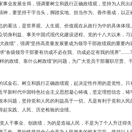
家事业发展全局，强调要树立和践行正确政绩观，坚持为人民出
精神，要坚持干字当头，脚踏实地、担当作为、善作善成，以正
总的看法，是世界观、人生观、价值观在从政行为中的具体体现
众切身利益、事关中国式现代化建设进程。党的十八大以来，习
大政绩”，强调“坚持高质量发展要成为领导干部政绩观的重要内
要求“各级领导干部要有功成不必在我、功成必定有我的境界”…
么样的政绩、靠什么树政绩”的问题，为广大党员干部履职尽责、
的试金石。树立和践行正确政绩观，起决定性作用的是党性。只
近平新时代中国特色社会主义思想凝心铸魂，坚定理想信念，铸
根本问题，坚持党和人民的利益高于一切。凡是有利于党和人民
得起实践、人民、历史检验的业绩。
产党人干事业、创政绩，为的是造福人民，不是为了个人升迁得失
进工作，要始终坚持全心全意为人民服务的根本宗旨，坚持以人