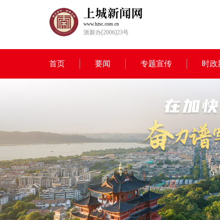
www.hzsc.com.cn
浙新办[2006]23号
首页
要闻
专题宣传
时政