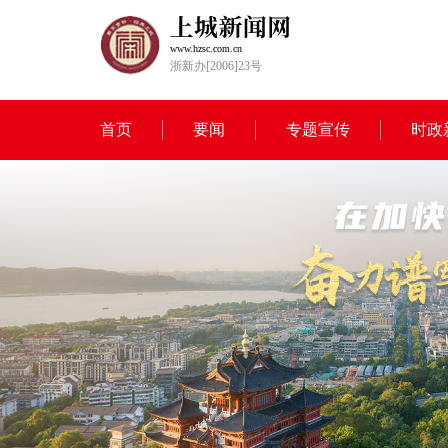
www.hzsc.com.cn
浙新办[2006]23号
首页
要闻
专题宣传
时政