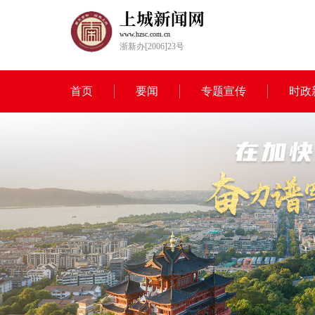
www.hzsc.com.cn
浙新办[2006]23号
首页
要闻
专题宣传
时政