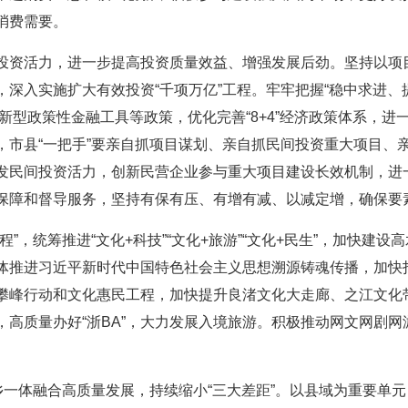
消费需要。
投资活力，进一步提高投资质量效益、增强发展后劲。坚持以项
深入实施扩大有效投资“千项万亿”工程。牢牢把握“稳中求进、
债、新型政策性金融工具等政策，优化完善“8+4”经济政策体系，
，市县“一把手”要亲自抓项目谋划、亲自抓民间投资重大项目、
发民间投资活力，创新民营企业参与重大项目建设长效机制，进
保障和督导服务，坚持有保有压、有增有减、以减定增，确保要
程”，统筹推进“文化+科技”“文化+旅游”“文化+民生”，加快建
体推进习近平新时代中国特色社会主义思想溯源铸魂传播，加快打
攀峰行动和文化惠民工程，加快提升良渚文化大走廊、之江文化
高质量办好“浙BA”，大力发展入境旅游。积极推动网文网剧网
一体融合高质量发展，持续缩小“三大差距”。以县域为重要单元，做