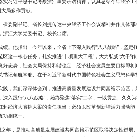
落实习近平总书记考察浙江重要讲话精神，认真总结今年经济工
国大局多作贡献。
。省委副书记、省长刘捷传达中央经济工作会议精神并作具体部
，浙江大学党委书记、校长出席。
成绩。他指出，今年以来，全省上下深入践行“八八战略”，坚定
区这一核心任务，扎实推进“十项重大工程”，大力弘扬“六干”
良好态势，社会大局保持和谐稳定，经济社会发展主要目标即将顺
总书记领航掌舵、在于习近平新时代中国特色社会主义思想科学
实践，我们深深体会到，推进高质量发展建设共同富裕示范区，
深入践行“八八战略”，始终聚焦“落实”二字，一以贯之、久久
扛起经济大省挑大梁的责任担当；必须以改革创新增活力强动能
真功相统一。
开局之年，是推动高质量发展建设共同富裕示范区取得决定性进展