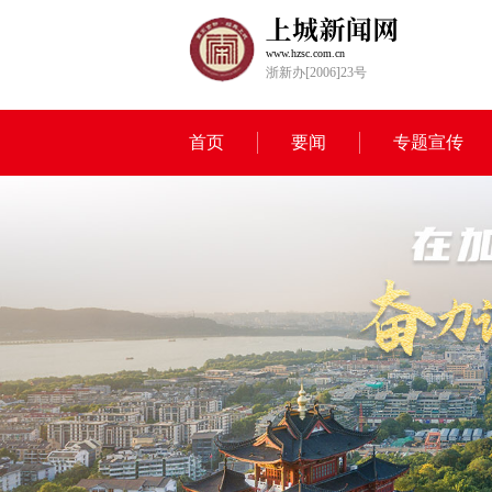
www.hzsc.com.cn
浙新办[2006]23号
首页
要闻
专题宣传