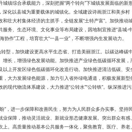
升城镇综合承载能力，深刻把握“两个转向”下城镇发展面临的新
作用，深化以县城为重要载体的城镇化。全域建设诗画浙江和美乡
收和壮大村集体经济的主抓手，全链发展“土特产富”。加快推动
服务、生态环境、文化事业等布局建设，因地制宜推进“县城-中
海协作”工程，培育壮大“一县一业”，不断增强内生发展动力。
色转型，加快建设更高水平生态省、打造美丽浙江。以碳达峰碳中
、增长，增强绿色发展动能。加快推进产业绿色低碳循环发展，
及以上开发区绿色低碳循环化改造行动。加快推进清洁低碳、安
重，大力发展绿色能源，加力引入省外绿电通道，积极发展新型
的现代物流体系建设，大力推进“公转水”“公转铁”。纵深推进
愁盼”，进一步保障和改善民生，努力为人民群众多办实事。坚持
就业保障，推动灵活就业、新就业形态健康发展。突出群众有感
坎上。高质量推动基本公共服务一体化，聚焦教育、医疗、养老