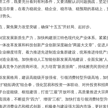
济工作，既要充分看到有利条件，又要清醒认识问题挑战，坚定
盘活存量，在着力稳就业、稳企业、稳市场、稳预期的基础上，
好势头。
点，聚焦聚力攻坚突破，确保“十五五”开好局、起好步。
制宜发展新质生产力，加快构建浙江特色现代化产业体系。紧紧
一体改革发展和科技创新产业创新深度融合“两篇大文章”，促进
企业梯度培育。着力推进先进制造业集群建设，统筹推进传统产
制造业基地。加快推动人工智能创新发展高地建设，全面实施“人
具竞争力的营商环境。大力培育“新质浙商”，持续擦亮民营经济
新发展格局，建设高能级开放强省、引领消费转型升级高地，加
好“稳拓调优”组合拳，强化贸易和投资一体联动、对外投资和招
平台提能级、枢纽建强，打造“三最”开放环境，高质量推进大宗
强港，不断提升“四力”、增强“三权”。加快打造引领消费转型
推进消费业态和模式创新，积极参与建设强大国内市场，更好发