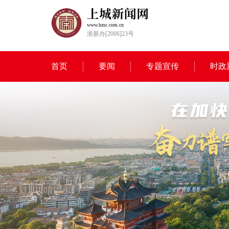
www.hzsc.com.cn
浙新办[2006]23号
首页
要闻
专题宣传
时政