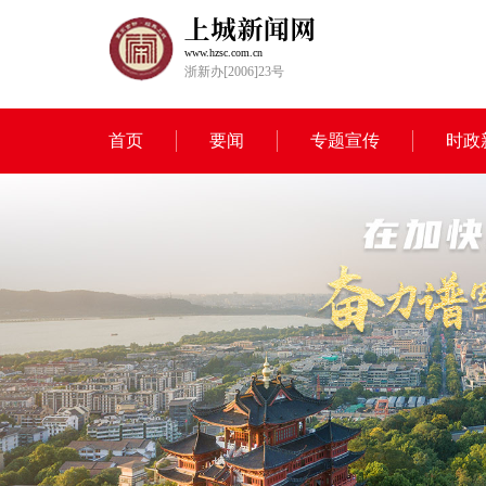
www.hzsc.com.cn
浙新办[2006]23号
首页
要闻
专题宣传
时政