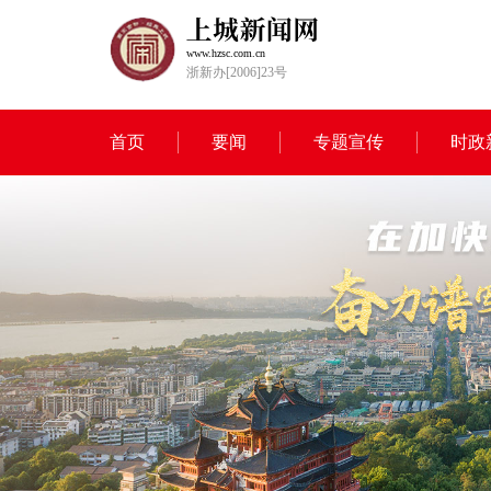
www.hzsc.com.cn
浙新办[2006]23号
首页
要闻
专题宣传
时政