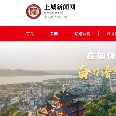
www.hzsc.com.cn
浙新办[2006]23号
首页
要闻
专题宣传
时政