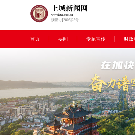
www.hzsc.com.cn
浙新办[2006]23号
首页
要闻
专题宣传
时政