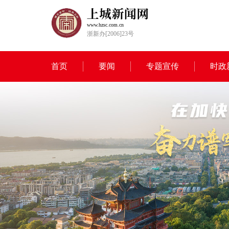
www.hzsc.com.cn
浙新办[2006]23号
首页
要闻
专题宣传
时政