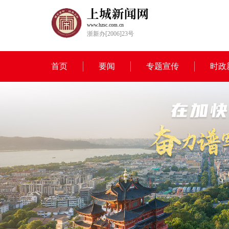
www.hzsc.com.cn
浙新办[2006]23号
首页
要闻
专题宣传
时政