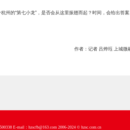
个杭州的“第七小龙”，是否会从这里振翅而起？时间，会给出答案
作者：记者 吕烨珏 上城微
00338
E-mail：hzscfb@163.com
2006-2024 ©
hzsc.com.cn