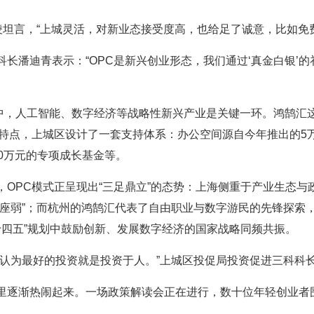
凌坦言，“上城灵活，对新业态接受度高，也给足了诚意，比如免
长潘迪青表示：“OPC是新兴创业形态，我们通过‘真金白银’的
图中，人工智能、数字经济等战略性新兴产业是关键一环。鸿鹄汇
的特点，上城区设计了一套支持体系：办公空间源自今年推出的5
0万元的专项成长基金等。
OPC模式正呈现出“三足鼎立”的态势：上海侧重于产业生态与
座弱”；而杭州的鸿鹄汇代表了自由职业与数字游民的先锋探索，
十四五”规划中鼓励创新、发展数字经济的国家战略同频共振。
们认为最好的投资就是投资于人。”上城区投促局投资促进三科科
里逐渐热闹起来。一场政策解读会正在进行，数十位年轻创业者