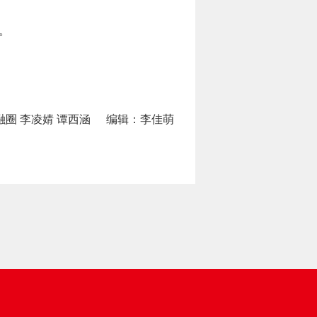
。
融圈 李凌婧 谭西涵
编辑：李佳萌