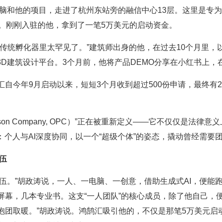
脑和他的项目，走进了杭州东站旁的融信中心13层。这里是专为A
b）。刚刚入驻的他，拿到了一笔5万美元的启动资金。
传统孵化器里太罕见了。”建筑师出身的他，在过去10个月里，
3D建筑设计平台。3个月前，他将产品DEMO分享在小红书上，
自今年9月启动以来，短短3个月收到超过500份申请，最终有2
rson Company, OPC）”正在被重新定义——它不仅仅是法
：个人与AI深度协同，以一个“超级个体”的姿态，撬动曾经需要
伍
队伍。”胡政涛说，一人、一电脑、一创意，借助生成式AI，便
幕，几本专业书。这支“一人团队”的核心成员，除了他自己，便
抱团取暖。”胡政涛说。鸿鹄汇吸引他的，不仅是那笔5万美元启