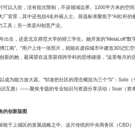
时可以入驻，没有批次限制，不设领域边界。1200平方米的空间
厂背景，其中还包括4名外籍人士。筛选标准聚焦于“AI杠杆的极
力工具；另一类是AI创意产业。
年出生，还是北京师范大学的研三学生。她开发的“MetaLoft”
博江南”。“用户上传一张照片，就能在虚拟城市中建造3D记忆
创新的她，最渴望在这里获得跨学科的思维碰撞，“这里每月的交
以成为能力放大器。”邹凌把社区的理念概括为三个“S”：Solo
知识互惠）——聚焦专题的专业知识与资源分享活动；Soar（
三角的创新版图
深植于上城区的发展战略之中。这片传统的中央商务区（CBD）