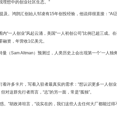
我理想中的创业社区生态。”
少被提及。鸿鹄汇创始人邹凌有15年创投经验，他说得很直接：“A
内“一人创业”风起云涌，美国“一人初创公司”比例已超三成。在
工，零融资，年营收1亿美元。
奥尔特曼（Sam Altman）预测过，人类历史上会出现第一个‘一
着许多卡片，写着入驻者最真实的需求：“想认识更多一人创业者”“
但对这群先行者而言，“志”的另一面，常是“孤独”。
诱惑。”胡政涛坦言，“说实在的，我们这些人去任何大厂都能过