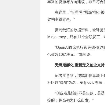
丰富的资源与方向建议，非常符合
在这里，“管理”和“层级”很
架构变得冗余。”
据鸿鹄汇的数据资料，全球范围
Midjourney，只有11个全职员
“OpenAI首席执行官萨姆·
估值超10亿美元。”邹凌说。
无绑定孵化 重新定义创业支持
记者注意到，鸿鹄汇信息墙上钉
社区以“鸿鹄”为名，寓意远大志向，
“创业者最怕的不是失败，是
提醒：你当初为什么出发。”