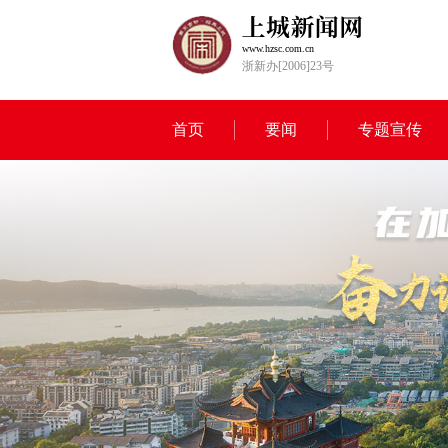
www.hzsc.com.cn
浙新办[2006]23号
首页
要闻
专题宣传