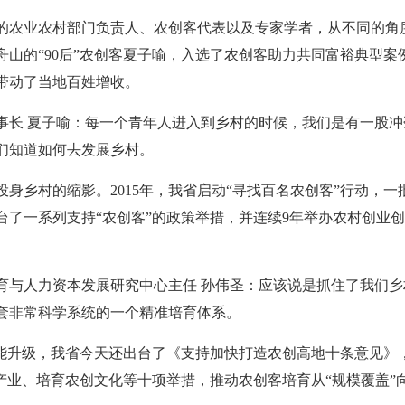
的农业农村部门负责人、农创客代表以及专家学者，从不同的角
山的“90后”农创客夏子喻，入选了农创客助力共同富裕典型案
带动了当地百姓增收。
事长 夏子喻：每一个青年人进入到乡村的时候，我们是有一股
们知道如何去发展乡村。
身乡村的缩影。2015年，我省启动“寻找百名农创客”行动，
了一系列支持“农创客”的政策举措，并连续9年举办农村创业创新
育与人力资本发展研究中心主任 孙伟圣：应该说是抓住了我们
套非常科学系统的一个精准培育体系。
提能升级，我省今天还出台了《支持加快打造农创高地十条意见》，
产业、培育农创文化等十项举措，推动农创客培育从“规模覆盖”向