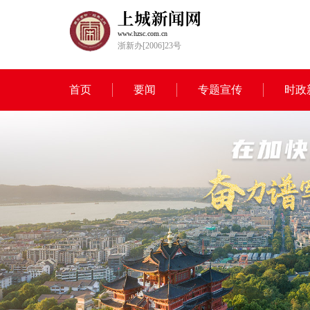
www.hzsc.com.cn
浙新办[2006]23号
首页
要闻
专题宣传
时政