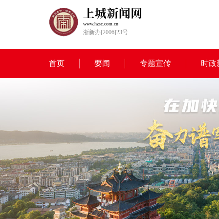
www.hzsc.com.cn
浙新办[2006]23号
首页
要闻
专题宣传
时政