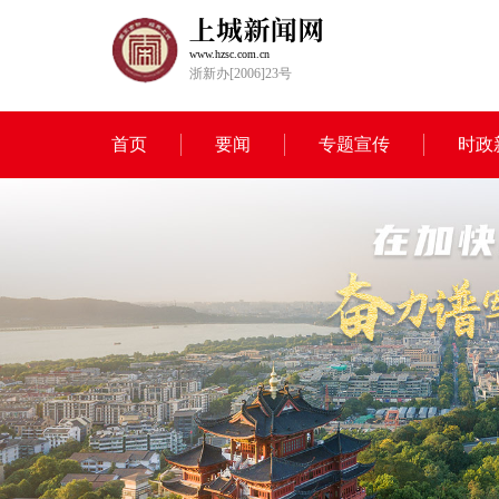
www.hzsc.com.cn
浙新办[2006]23号
首页
要闻
专题宣传
时政